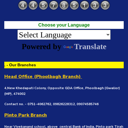
Choose your Language
Powered by
Translate
. - Our Branches
Head Office (Phoolbagh Branch)
4,New Khedapati Colony, Opposite GDA Office, Phoolbagh (Gwalior)
(MP), 474002
Contact no. - 0751-4062762, 09826228312, 09074585746
Pinto Park Branch
Near Vivekanand school, above central Bank of India, Pinto park Tirah