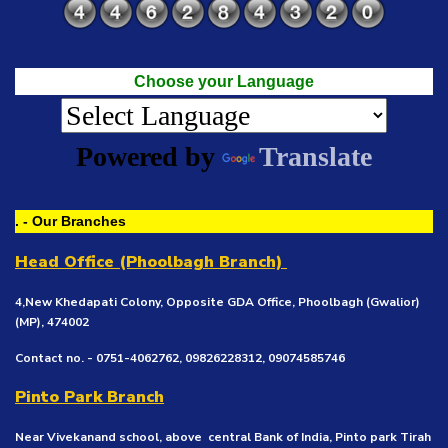
Choose your Language
Powered by
Translate
. - Our Branches
Head Office (Phoolbagh Branch)
4,New Khedapati Colony, Opposite GDA Office, Phoolbagh (Gwalior)
(MP), 474002
Contact no. - 0751-4062762, 09826228312, 09074585746
Pinto Park Branch
Near Vivekanand school, above central Bank of India, Pinto park Tirah