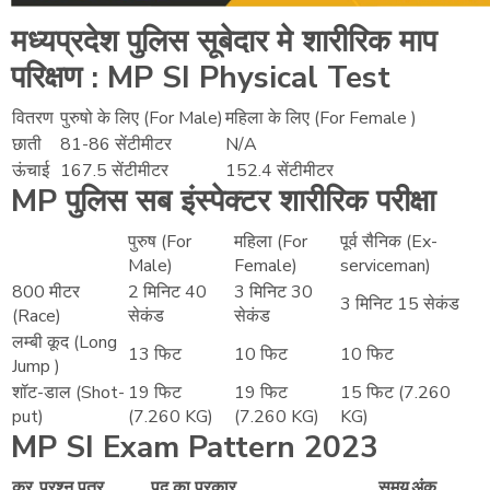
मध्यप्रदेश पुलिस सूबेदार मे शारीरिक माप
परिक्षण : MP SI Physical Test
वितरण
पुरुषो के लिए (For Male)
महिला के लिए (For Female )
छाती
81-86 सेंटीमीटर
N/A
ऊंचाई
167.5 सेंटीमीटर
152.4 सेंटीमीटर
MP पुलिस सब इंस्पेक्टर शारीरिक परीक्षा
पुरुष (For
महिला (For
पूर्व सैनिक (Ex-
Male)
Female)
serviceman)
800 मीटर
2 मिनिट 40
3 मिनिट 30
3 मिनिट 15 सेकंड
(Race)
सेकंड
सेकंड
लम्बी कूद (Long
13 फिट
10 फिट
10 फिट
Jump )
शॉट-डाल (Shot-
19 फिट
19 फिट
15 फिट (7.260
put)
(7.260 KG)
(7.260 KG)
KG)
MP SI Exam Pattern 2023
क्र.
प्रश्न पत्र
पद का प्रकार
समय
अंक