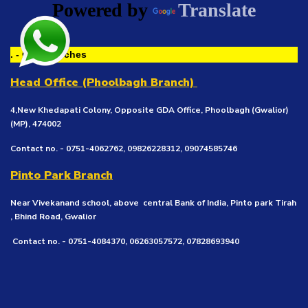
Powered by
Translate
. - Our Branches
Head Office (Phoolbagh Branch)
4,New Khedapati Colony, Opposite GDA Office, Phoolbagh (Gwalior)
(MP), 474002
Contact no. - 0751-4062762, 09826228312, 09074585746
Pinto Park Branch
Near Vivekanand school, above central Bank of India, Pinto park Tirah
, Bhind Road, Gwalior
Contact no. - 0751-4084370, 06263057572, 07828693940