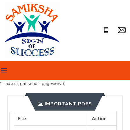
", "auto"); ga('send', 'pageview');
IMPORTANT PDFS
File
Action