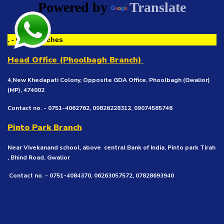
Powered by
Translate
. - Our Branches
Head Office (Phoolbagh Branch)
4,New Khedapati Colony, Opposite GDA Office, Phoolbagh (Gwalior)
(MP), 474002
Contact no. - 0751-4062762, 09826228312, 09074585746
Pinto Park Branch
Near Vivekanand school, above central Bank of India, Pinto park Tirah
, Bhind Road, Gwalior
Contact no. - 0751-4084370, 06263057572, 07828693940