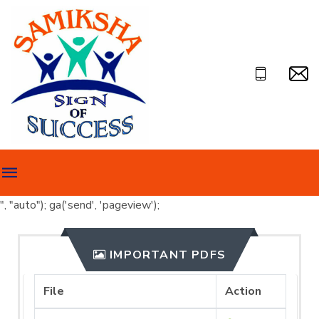
", "auto"); ga('send', 'pageview');
IMPORTANT PDFS
File
Action