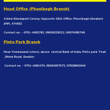
Head Office (Phoolbagh Branch)
4,New Khedapati Colony, Opposite GDA Office, Phoolbagh (Gwalior)
(MP), 474002
Contact no. - 0751-4062762, 09826228312, 09074585746
Pinto Park Branch
Near Vivekanand school, above central Bank of India, Pinto park Tirah
, Bhind Road, Gwalior
Contact no. - 0751-4084370, 06263057572, 07828693940