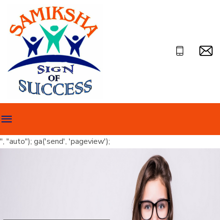
", "auto"); ga('send', 'pageview');