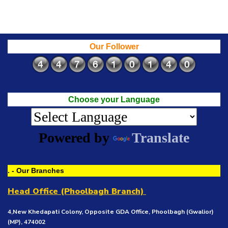
Our Follower
Choose your Language
Powered by
Translate
. - Our Branches
Head Office (Phoolbagh Branch)
4,New Khedapati Colony, Opposite GDA Office, Phoolbagh (Gwalior)
(MP), 474002