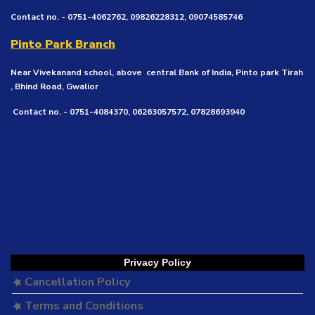
Contact no. - 0751-4062762, 09826228312, 09074585746
Pinto Park Branch
Near Vivekanand school, above central Bank of India, Pinto park Tirah
, Bhind Road, Gwalior
Contact no. - 0751-4084370, 06263057572, 07828693940
Privacy Policy
Cancellation Policy
Terms and Conditions