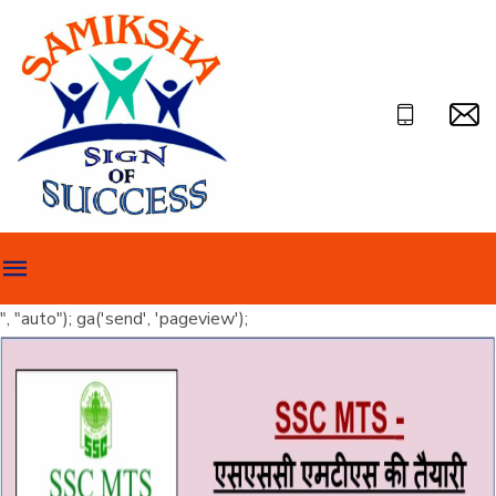
", "auto"); ga('send', 'pageview');