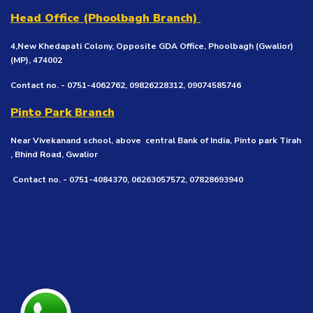
Head Office (Phoolbagh Branch)
4,New Khedapati Colony, Opposite GDA Office, Phoolbagh (Gwalior)
(MP), 474002
Contact no. - 0751-4062762, 09826228312, 09074585746
Pinto Park Branch
Near Vivekanand school, above central Bank of India, Pinto park Tirah
, Bhind Road, Gwalior
Contact no. - 0751-4084370, 06263057572, 07828693940