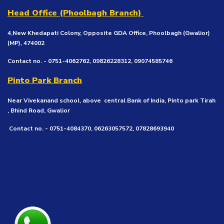
Head Office (Phoolbagh Branch)
4,New Khedapati Colony, Opposite GDA Office, Phoolbagh (Gwalior)
(MP), 474002
Contact no. - 0751-4062762, 09826228312, 09074585746
Pinto Park Branch
Near Vivekanand school, above central Bank of India, Pinto park Tirah
, Bhind Road, Gwalior
Contact no. - 0751-4084370, 06263057572, 07828693940