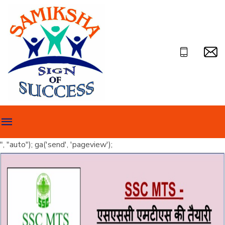
", "auto"); ga('send', 'pageview');